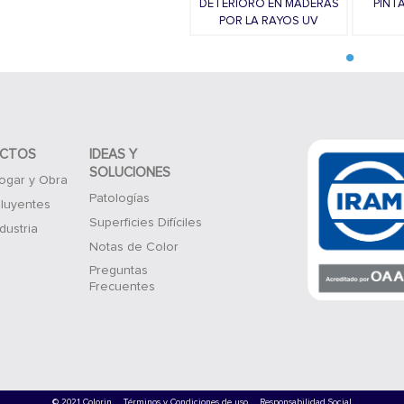
DETERIORO EN MADERAS
PINT
POR LA RAYOS UV
CTOS
IDEAS Y
SOLUCIONES
ogar y Obra
Patologías
iluyentes
Superficies Difíciles
dustria
Notas de Color
Preguntas
Frecuentes
© 2021 Colorin
Términos y Condiciones de uso
Responsabilidad Social