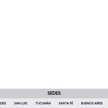
SEDES
EDES
SAN LUIS
TUCUMÁN
SANTA FÉ
BUENOS AIRES