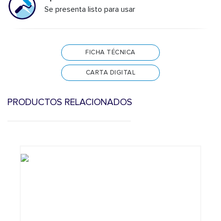
Se presenta listo para usar
FICHA TÉCNICA
CARTA DIGITAL
PRODUCTOS RELACIONADOS
Previous
N