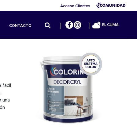
Acceso Clientes
EL CLIMA
CONTACTO
 fácil
n
o una
ión