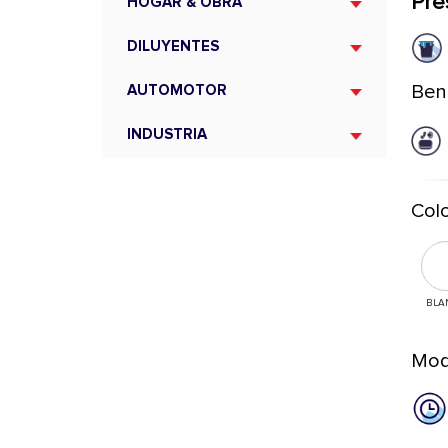
Pre
HOGAR & OBRA
DILUYENTES
Ben
AUTOMOTOR
INDUSTRIA
Colo
BLA
Mod