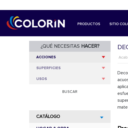
PRODUCTOS
SITIO COL
¿QUÉ NECESITAS
HACER?
DE
Aca
Decor
acuos
aplic
BUSCAR
esfue
super
mate 
CATÁLOGO