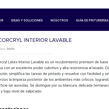
OR
IDEAS Y SOLUCIONES
NOSOTROS
GUÍA DE PINTURERÍAS
CORCRYL INTERIOR LAVABLE
bado
Mate
cryl Látex Interior Lavable es un recubrimiento premium de base
a con un excelente poder cubritivo y alta resistencia al lavado. De
ación, simplifica las tareas de pintado y resuelve con facilidad y si
rzos la limpieza posterior de los ambientes más críticos, logrand
ficie sin aureolas. Se distingue por su blancura, delicada terminac
y bajo nivel de salpicado.