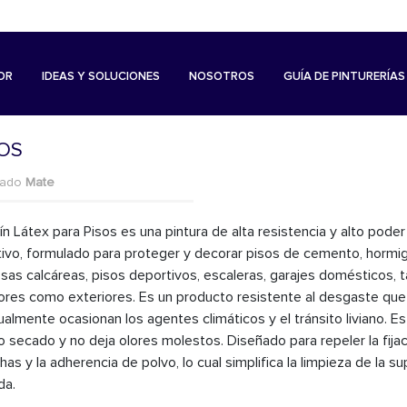
OR
IDEAS Y SOLUCIONES
NOSOTROS
GUÍA DE PINTURERÍAS
SOS
bado
Mate
ín Látex para Pisos es una pintura de alta resistencia y alto poder
tivo, formulado para proteger y decorar pisos de cemento, hormi
sas calcáreas, pisos deportivos, escaleras, garajes domésticos, 
iores como exteriores. Es un producto resistente al desgaste que
ualmente ocasionan los agentes climáticos y el tránsito liviano. E
o secado y no deja olores molestos. Diseñado para repeler la fija
as y la adherencia de polvo, lo cual simplifica la limpieza de la su
da.