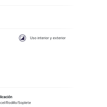
Uso interior y exterior
licación
ncel/Rodillo/Soplete