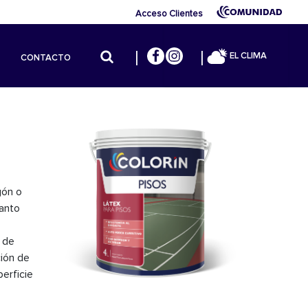
Acceso Clientes
EL CLIMA
CONTACTO
gón o
tanto
s de
ción de
perficie