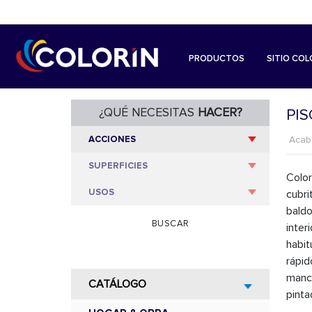
PRODUCTOS
SITIO COL
¿QUÉ NECESITAS
HACER?
PI
Aca
Color
cubri
baldo
BUSCAR
inter
habit
rápid
manch
CATÁLOGO
pinta